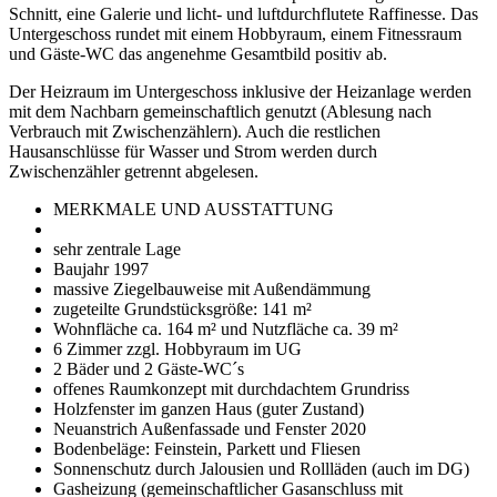
Schnitt, eine Galerie und licht- und luftdurchflutete Raffinesse. Das
Untergeschoss rundet mit einem Hobbyraum, einem Fitnessraum
und Gäste-WC das angenehme Gesamtbild positiv ab.
Der Heizraum im Untergeschoss inklusive der Heizanlage werden
mit dem Nachbarn gemeinschaftlich genutzt (Ablesung nach
Verbrauch mit Zwischenzählern). Auch die restlichen
Hausanschlüsse für Wasser und Strom werden durch
Zwischenzähler getrennt abgelesen.
MERKMALE UND AUSSTATTUNG
sehr zentrale Lage
Baujahr 1997
massive Ziegelbauweise mit Außendämmung
zugeteilte Grundstücksgröße: 141 m²
Wohnfläche ca. 164 m² und Nutzfläche ca. 39 m²
6 Zimmer zzgl. Hobbyraum im UG
2 Bäder und 2 Gäste-WC´s
offenes Raumkonzept mit durchdachtem Grundriss
Holzfenster im ganzen Haus (guter Zustand)
Neuanstrich Außenfassade und Fenster 2020
Bodenbeläge: Feinstein, Parkett und Fliesen
Sonnenschutz durch Jalousien und Rollläden (auch im DG)
Gasheizung (gemeinschaftlicher Gasanschluss mit