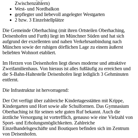
Zwischenzählern)
West- und Nordbalkon
gepflegter und liebevoll angelegter Westgarten
2 bzw. 3 Einzelstellplätze
Die Gemeinde Oberhaching (mit ihren Ortsteilen Oberhaching,
Deisenhofen und Furth) liegt im Münchner Süden und hat sich
aufgrund der exzellenten und nahen Verkehrsanbindung nach
München sowie der ruhigen dörflichen Lage zu einem äußerst
beliebten Wohnort etabliert.
Im Herzen von Deisenhofen liegt dieses moderne und attraktive
Zweifamilienhaus. Von hieraus ist alles fußläufig zu erreichen und
die S-Bahn-Haltestelle Deisenhofen liegt lediglich 3 Gehminuten
entfernt.
Die Infrastruktur ist hervorragend:
Der Ort verfügt über zahlreiche Kindertagesstätten mit Krippe,
Kindergarten und Hort sowie alle Schulformen. Das Gymnasium
Oberhaching ist für seinen sehr guten Ruf bekannt. Auch die
ärztliche Versorgung ist vortrefflich, genauso wie eine Vielzahl von
Sport- und Erholungsmöglichkeiten. Zahlreiche
Einzelhandelsgeschäfte und Boutiquen befinden sich im Zentrum
von Deisenhofen.