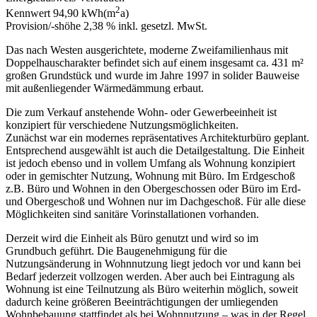
2
Kennwert
94,90 kWh(m
a)
Provision/-shöhe
2,38 % inkl. gesetzl. MwSt.
Das nach Westen ausgerichtete, moderne Zweifamilienhaus mit
Doppelhauscharakter befindet sich auf einem insgesamt ca. 431 m²
großen Grundstück und wurde im Jahre 1997 in solider Bauweise
mit außenliegender Wärmedämmung erbaut.
Die zum Verkauf anstehende Wohn- oder Gewerbeeinheit ist
konzipiert für verschiedene Nutzungsmöglichkeiten.
Zunächst war ein modernes repräsentatives Architekturbüro geplant.
Entsprechend ausgewählt ist auch die Detailgestaltung. Die Einheit
ist jedoch ebenso und in vollem Umfang als Wohnung konzipiert
oder in gemischter Nutzung, Wohnung mit Büro. Im Erdgeschoß
z.B. Büro und Wohnen in den Obergeschossen oder Büro im Erd-
und Obergeschoß und Wohnen nur im Dachgeschoß. Für alle diese
Möglichkeiten sind sanitäre Vorinstallationen vorhanden.
Derzeit wird die Einheit als Büro genutzt und wird so im
Grundbuch geführt. Die Baugenehmigung für die
Nutzungsänderung in Wohnnutzung liegt jedoch vor und kann bei
Bedarf jederzeit vollzogen werden. Aber auch bei Eintragung als
Wohnung ist eine Teilnutzung als Büro weiterhin möglich, soweit
dadurch keine größeren Beeinträchtigungen der umliegenden
Wohnbebauung stattfindet als bei Wohnnutzung – was in der Regel