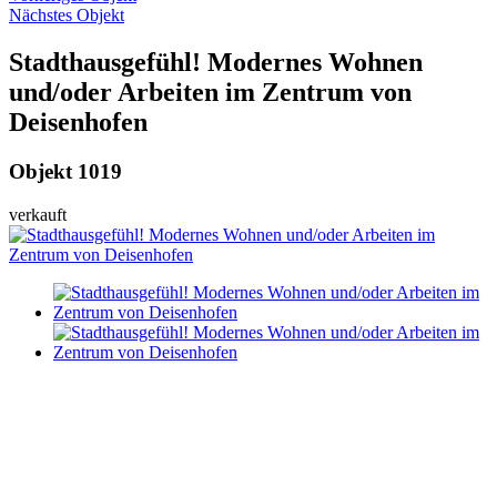
Nächstes Objekt
Stadthausgefühl! Modernes Wohnen
und/oder Arbeiten im Zentrum von
Deisenhofen
Objekt 1019
v
e
r
k
a
u
f
t