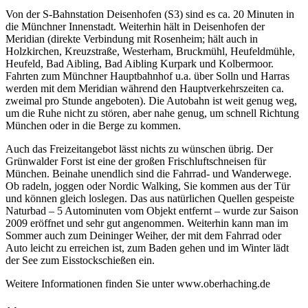
Von der S-Bahnstation Deisenhofen (S3) sind es ca. 20 Minuten in
die Münchner Innenstadt. Weiterhin hält in Deisenhofen der
Meridian (direkte Verbindung mit Rosenheim; hält auch in
Holzkirchen, Kreuzstraße, Westerham, Bruckmühl, Heufeldmühle,
Heufeld, Bad Aibling, Bad Aibling Kurpark und Kolbermoor.
Fahrten zum Münchner Hauptbahnhof u.a. über Solln und Harras
werden mit dem Meridian während den Hauptverkehrszeiten ca.
zweimal pro Stunde angeboten). Die Autobahn ist weit genug weg,
um die Ruhe nicht zu stören, aber nahe genug, um schnell Richtung
München oder in die Berge zu kommen.
Auch das Freizeitangebot lässt nichts zu wünschen übrig. Der
Grünwalder Forst ist eine der großen Frischluftschneisen für
München. Beinahe unendlich sind die Fahrrad- und Wanderwege.
Ob radeln, joggen oder Nordic Walking, Sie kommen aus der Tür
und können gleich loslegen. Das aus natürlichen Quellen gespeiste
Naturbad – 5 Autominuten vom Objekt entfernt – wurde zur Saison
2009 eröffnet und sehr gut angenommen. Weiterhin kann man im
Sommer auch zum Deininger Weiher, der mit dem Fahrrad oder
Auto leicht zu erreichen ist, zum Baden gehen und im Winter lädt
der See zum Eisstockschießen ein.
Weitere Informationen finden Sie unter www.oberhaching.de