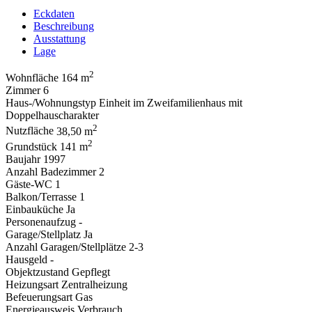
Eckdaten
Beschreibung
Ausstattung
Lage
2
Wohnfläche
164 m
Zimmer
6
Haus-/Wohnungstyp
Einheit im Zweifamilienhaus mit
Doppelhauscharakter
2
Nutzfläche
38,50 m
2
Grundstück
141 m
Baujahr
1997
Anzahl Badezimmer
2
Gäste-WC
1
Balkon/Terrasse
1
Einbauküche
Ja
Personenaufzug
-
Garage/Stellplatz
Ja
Anzahl Garagen/Stellplätze
2-3
Hausgeld
-
Objektzustand
Gepflegt
Heizungsart
Zentralheizung
Befeuerungsart
Gas
Energieausweis
Verbrauch