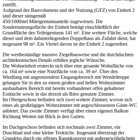
zutrifft.
Aufgrund des Bauvolumens und der Nutzung (GFZ) von Einheit 2
sind dieser sinngemäß
450/1000stel Miteigentumsanteile zugewiesen. Die
Sondernutzungsfläche der Einheit beträgt einschließlich der
Grundfläche des Teileigentums 141 m². Eine weitere Fläche, welche
dieser und dem dahinterliegenden Doppelhaus als Zufahrt dient, hat
insgesamt 98 m². Ein Viertel davon ist der Einheit 2 zugeordnet.
Die wertbeständige massive Ziegelbauweise und die durchdachten
architektonischen Details erfüllen jegliche Wünsche.
Die Wohneinheit erstreckt sich über eine gesamte Wohnfläche von
ca. 164 m² sowie eine Nutzfläche von ca. 39 m². Über den
Windfang mit angrenzendem Eingangsbereich mit Wendeltreppe
gelangen Sie in den zu einem großen und hellen Wohnzimmer
ausbaubaren Bereich mit bereits vorhandener offen gehaltener
Essküche sowie in das derzeit als Büro genutzte Zimmer.
Im Obergeschoss befinden sich zwei weitere Zimmer, wovon sich
eines als großzügiges Wohnzimmer mit angeschlossenem Gäste-WC
anbietet. Das zweite Zimmer verfügt über einen eigenen Balkon
Richtung Westen mit Blick in den Garten.
Im Dachgeschoss befinden sich nochmals zwei Zimmer, ein
Duschbad und eine kleine Teeküche. Insgesamt überzeugt der
Grundriss durch ein offenes Raumkonzept mit außergewöhnlichem