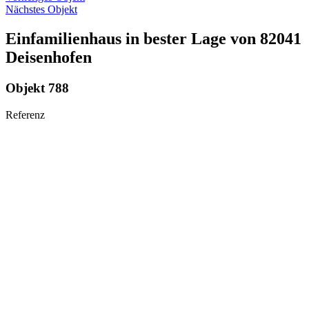
Nächstes Objekt
Einfamilienhaus in bester Lage von 82041
Deisenhofen
Objekt 788
R
e
f
e
r
e
n
z