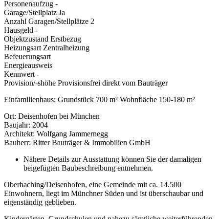
Personenaufzug
-
Garage/Stellplatz
Ja
Anzahl Garagen/Stellplätze
2
Hausgeld
-
Objektzustand
Erstbezug
Heizungsart
Zentralheizung
Befeuerungsart
Energieausweis
Kennwert
-
Provision/-shöhe
Provisionsfrei direkt vom Bauträger
Einfamilienhaus: Grundstück 700 m² Wohnfläche 150-180 m²
Ort: Deisenhofen bei München
Baujahr: 2004
Architekt: Wolfgang Jammernegg
Bauherr: Ritter Bauträger & Immobilien GmbH
Nähere Details zur Ausstattung können Sie der damaligen
beigefügten Baubeschreibung entnehmen.
Oberhaching/Deisenhofen, eine Gemeinde mit ca. 14.500
Einwohnern, liegt im Münchner Süden und ist überschaubar und
eigenständig geblieben.
Kindergärten, Grundschulen und nahezu sämtliche weiterführenden