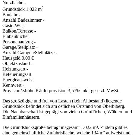
Nutzfläche
-
2
Grundstück
1.022 m
Baujahr
-
Anzahl Badezimmer
-
Gäste-WC
-
Balkon/Terrasse
-
Einbauküche
-
Personenaufzug
-
Garage/Stellplatz
-
Anzahl Garagen/Stellplätze
-
Hausgeld
0,00 €
Objektzustand
-
Heizungsart
-
Befeuerungsart
Energieausweis
Kennwert
-
Provision/-shöhe
Käuferprovision 3,57% inkl. gesetzl. MwSt.
Das großzügige und frei von Lasten (kein Altbestand) liegende
Grundstück befindet sich am östlichen Ortsrand von Oberbiberg.
Die Nachbarschaft ist geprägt von vielen Grünflächen, Wäldern und
Einfamilienhäusern.
Die Grundstücksgröße beträgt insgesamt 1.022 m². Zudem gibt es
eine gemeinschaftliche Zufahrtsfläche, welche 134 m² aufweist und