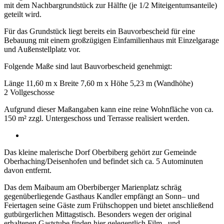
mit dem Nachbargrundstück zur Hälfte (je 1/2 Miteigentumsanteile)
geteilt wird.
Für das Grundstück liegt bereits ein Bauvorbescheid für eine
Bebauung mit einem großzügigen Einfamilienhaus mit Einzelgarage
und Außenstellplatz vor.
Folgende Maße sind laut Bauvorbescheid genehmigt:
Länge 11,60 m x Breite 7,60 m x Höhe 5,23 m (Wandhöhe)
2 Vollgeschosse
Aufgrund dieser Maßangaben kann eine reine Wohnfläche von ca.
150 m² zzgl. Untergeschoss und Terrasse realisiert werden.
Das kleine malerische Dorf Oberbiberg gehört zur Gemeinde
Oberhaching/Deisenhofen und befindet sich ca. 5 Autominuten
davon entfernt.
Das dem Maibaum am Oberbiberger Marienplatz schräg
gegenüberliegende Gasthaus Kandler empfängt an Sonn– und
Feiertagen seine Gäste zum Frühschoppen und bietet anschließend
gutbürgerlichen Mittagstisch. Besonders wegen der original
erhaltenen Gaststube finden hier gelegentlich Film– und