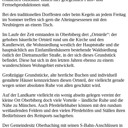
Fernsehproduktionen statt.
Bei den traditionellen Dorffesten oder beim Kegeln an jedem Freitag
im Sommer treffen sich gern die Alteingesessenen mit den
Neubürgern an einem Tisch.
Im Laufe der Zeit entstanden in Oberbiberg drei „Ortsteile“: der
gehoben bäuerliche Ortsteil rund um die Kirche und den
Kandlerwirt, die Wohnsiedlung westlich der Hauptstraße und die
hauptsächlich aus Einfamilienhäusern bestehende Waldsiedlung
östlich der Dietramszeller Straße, in der sich dieses Grundstück
befindet. Diese hat sich in den letzten Jahren ebenso zu einem
wunderschönen Wohngebiet entwickelt.
Großzügige Grundstücke, alte herrliche Buchen und individuell
gestaltete Häuser kennzeichnen diesen Ortsteil, der vielleicht gerade
wegen seiner absoluten Ruhe von allen geschätzt wird.
Auf der Landkarte vielleicht ein wenig abseits gelegen vereint der
kleine Ort Oberbiberg doch viele Vorteile – ländliche Ruhe und die
Nähe zu München. Auch Pferdeliebhaber können mit den rundum
weitlaufenden Feldern und den vielen Pferdehöfen und Ställen ihren
Bedürfnissen des Reitsports nachgehen.
Der Gemeindesitz Oberhaching mit seinen S-Bahn-Anschlüssen in