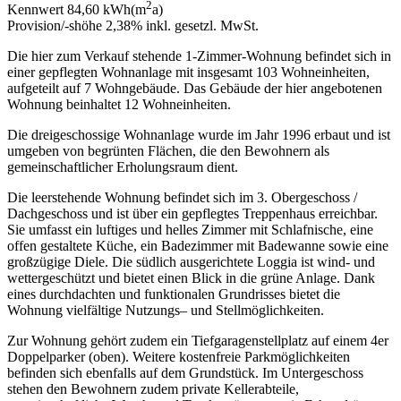
2
Kennwert
84,60 kWh(m
a)
Provision/-shöhe
2,38% inkl. gesetzl. MwSt.
Die hier zum Verkauf stehende 1-Zimmer-Wohnung befindet sich in
einer gepflegten Wohnanlage mit insgesamt 103 Wohneinheiten,
aufgeteilt auf 7 Wohngebäude. Das Gebäude der hier angebotenen
Wohnung beinhaltet 12 Wohneinheiten.
Die dreigeschossige Wohnanlage wurde im Jahr 1996 erbaut und ist
umgeben von begrünten Flächen, die den Bewohnern als
gemeinschaftlicher Erholungsraum dient.
Die leerstehende Wohnung befindet sich im 3. Obergeschoss /
Dachgeschoss und ist über ein gepflegtes Treppenhaus erreichbar.
Sie umfasst ein luftiges und helles Zimmer mit Schlafnische, eine
offen gestaltete Küche, ein Badezimmer mit Badewanne sowie eine
großzügige Diele. Die südlich ausgerichtete Loggia ist wind- und
wettergeschützt und bietet einen Blick in die grüne Anlage. Dank
eines durchdachten und funktionalen Grundrisses bietet die
Wohnung vielfältige Nutzungs– und Stellmöglichkeiten.
Zur Wohnung gehört zudem ein Tiefgaragenstellplatz auf einem 4er
Doppelparker (oben). Weitere kostenfreie Parkmöglichkeiten
befinden sich ebenfalls auf dem Grundstück. Im Untergeschoss
stehen den Bewohnern zudem private Kellerabteile,