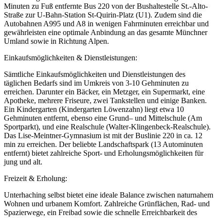
Minuten zu Fuß entfernte Bus 220 von der Bushaltestelle St.-Alto-
Straße zur U-Bahn-Station St-Quirin-Platz (U1). Zudem sind die
Autobahnen A995 und A8 in wenigen Fahrminuten erreichbar und
gewährleisten eine optimale Anbindung an das gesamte Münchner
Umland sowie in Richtung Alpen.
Einkaufsmöglichkeiten & Dienstleistungen:
Sämtliche Einkaufsmöglichkeiten und Dienstleistungen des
täglichen Bedarfs sind im Umkreis von 3-10 Gehminuten zu
erreichen. Darunter ein Bäcker, ein Metzger, ein Supermarkt, eine
Apotheke, mehrere Friseure, zwei Tankstellen und einige Banken.
Ein Kindergarten (Kindergarten Löwenzahn) liegt etwa 10
Gehminuten entfernt, ebenso eine Grund– und Mittelschule (Am
Sportparkt), und eine Realschule (Walter-Klingenbeck-Realschule).
Das Lise-Meintner-Gymnasium ist mit der Buslinie 220 in ca. 12
min zu erreichen. Der beliebte Landschaftspark (13 Autominuten
entfernt) bietet zahlreiche Sport- und Erholungsmöglichkeiten für
jung und alt.
Freizeit & Erholung:
Unterhaching selbst bietet eine ideale Balance zwischen naturnahem
Wohnen und urbanem Komfort. Zahlreiche Grünflächen, Rad- und
Spazierwege, ein Freibad sowie die schnelle Erreichbarkeit des