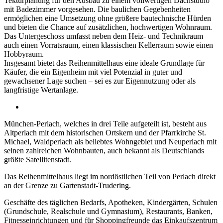
Tekturplanung für den Ausbau zu einem vollwertigen Dachstudio
mit Badezimmer vorgesehen. Die baulichen Gegebenheiten
ermöglichen eine Umsetzung ohne größere bautechnische Hürden
und bieten die Chance auf zusätzlichen, hochwertigen Wohnraum.
Das Untergeschoss umfasst neben dem Heiz- und Technikraum
auch einen Vorratsraum, einen klassischen Kellerraum sowie einen
Hobbyraum.
Insgesamt bietet das Reihenmittelhaus eine ideale Grundlage für
Käufer, die ein Eigenheim mit viel Potenzial in guter und
gewachsener Lage suchen – sei es zur Eigennutzung oder als
langfristige Wertanlage.
München-Perlach, welches in drei Teile aufgeteilt ist, besteht aus
Altperlach mit dem historischen Ortskern und der Pfarrkirche St.
Michael, Waldperlach als beliebtes Wohngebiet und Neuperlach mit
seinen zahlreichen Wohnbauten, auch bekannt als Deutschlands
größte Satellitenstadt.
Das Reihenmittelhaus liegt im nordöstlichen Teil von Perlach direkt
an der Grenze zu Gartenstadt-Trudering.
Geschäfte des täglichen Bedarfs, Apotheken, Kindergärten, Schulen
(Grundschule, Realschule und Gymnasium), Restaurants, Banken,
Fitnesseinrichtungen und für Shoppingfreunde das Einkaufszentrum