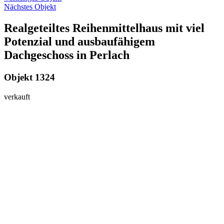
Nächstes Objekt
Realgeteiltes Reihenmittelhaus mit viel
Potenzial und ausbaufähigem
Dachgeschoss in Perlach
Objekt 1324
v
e
r
k
a
u
f
t