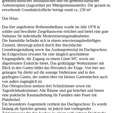
gemeinschaftliches Müllhäuschen und ein gemeinschaftlicher
Antennenplatz (zugeordnet per Miteigentumsanteile). Die gesamt zu
erwerbende Grundstücksfläche beträgt somit ca. 230 m².
Das Haus:
Das hier angebotene Reihenmittelhaus wurde im Jahr 1978 in
solider und bewährter Ziegelbauweise errichtet und bietet eine gute
Substanz für individuelle Modernisierungsmaßnahmen.
Die Immobilie befindet sich in einem renovierungsbedürftigen
Zustand, überzeugt jedoch durch ihre durchdachte
Grundrissgestaltung sowie das Ausbaupotenzial im Dachgeschoss.
Im Erdgeschoss erwartet Sie eine länglich geschnittene
Eingangsdiele, die Zugang zu einem Gäste-WC sowie zur
abgetrennten Essküche bietet. Das großzügige Wohnzimmer mit
Blick in den Garten bildet das Herzstück der Etage. Von hier aus
gelangen Sie direkt auf die sonnige Südterrasse und in den
gepflegten Garten, der zudem über ein kleines Gartentürchen auch
von außen zugänglich ist.
Das Obergeschoss umfasst drei Schlafzimmer sowie ein
Tageslichtbadezimmer. Alle Räume sind gut belichtet und bieten
eine praktische Raumaufteilung für Familien oder Paare mit
Platzbedarf.
Ein besonderes Augenmerk verdient das Dachgeschoss: Es wurde
bislang als Speicher genutzt, ist jedoch laut vorliegender