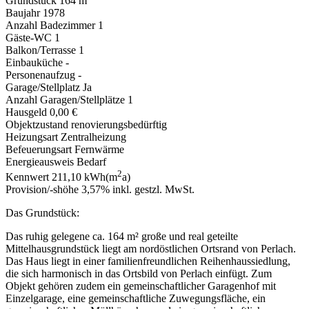
Grundstück
164 m
Baujahr
1978
Anzahl Badezimmer
1
Gäste-WC
1
Balkon/Terrasse
1
Einbauküche
-
Personenaufzug
-
Garage/Stellplatz
Ja
Anzahl Garagen/Stellplätze
1
Hausgeld
0,00 €
Objektzustand
renovierungsbedürftig
Heizungsart
Zentralheizung
Befeuerungsart
Fernwärme
Energieausweis
Bedarf
2
Kennwert
211,10 kWh(m
a)
Provision/-shöhe
3,57% inkl. gestzl. MwSt.
Das Grundstück:
Das ruhig gelegene ca. 164 m² große und real geteilte
Mittelhausgrundstück liegt am nordöstlichen Ortsrand von Perlach.
Das Haus liegt in einer familienfreundlichen Reihenhaussiedlung,
die sich harmonisch in das Ortsbild von Perlach einfügt. Zum
Objekt gehören zudem ein gemeinschaftlicher Garagenhof mit
Einzelgarage, eine gemeinschaftliche Zuwegungsfläche, ein