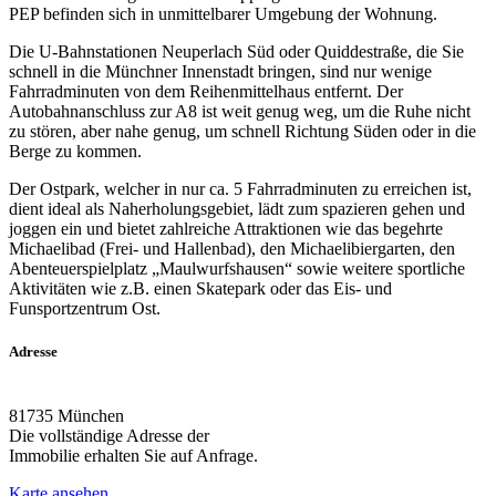
PEP befinden sich in unmittelbarer Umgebung der Wohnung.
Die U-Bahnstationen Neuperlach Süd oder Quiddestraße, die Sie
schnell in die Münchner Innenstadt bringen, sind nur wenige
Fahrradminuten von dem Reihenmittelhaus entfernt. Der
Autobahnanschluss zur A8 ist weit genug weg, um die Ruhe nicht
zu stören, aber nahe genug, um schnell Richtung Süden oder in die
Berge zu kommen.
Der Ostpark, welcher in nur ca. 5 Fahrradminuten zu erreichen ist,
dient ideal als Naherholungsgebiet, lädt zum spazieren gehen und
joggen ein und bietet zahlreiche Attraktionen wie das begehrte
Michaelibad (Frei- und Hallenbad), den Michaelibiergarten, den
Abenteuerspielplatz „Maulwurfshausen“ sowie weitere sportliche
Aktivitäten wie z.B. einen Skatepark oder das Eis- und
Funsportzentrum Ost.
Adresse
81735 München
Die vollständige Adresse der
Immobilie erhalten Sie auf Anfrage.
Karte ansehen